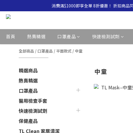
消費滿$1000即享全單 8折優惠！ 折扣商
消費滿$500即享全單 9 折優惠！折扣商品
消費滿$500即享全單 9 折優惠！折扣商品
首頁
熱賣精選
口罩產品
快速檢測試劑
全部商品
/
口罩產品
/
平面款式
/
中童
精選商品
中童
熱賣精選
口罩產品
醫用檢查手套
快速檢測試劑
保健產品
TL Clean 家居清潔