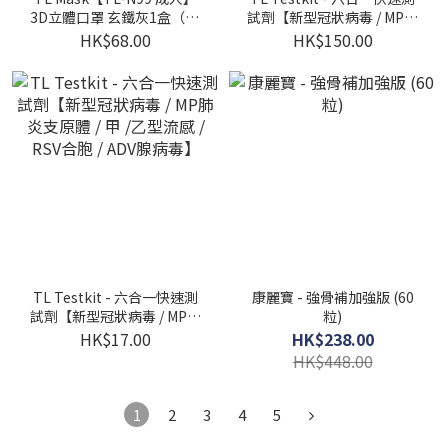
3D立體口罩 玄鐵灰1盒（30
試劑【新型冠狀病毒 / MP肺
片獨立包裝）
炎支原體 / 甲 /⼄型流感 /
HK$68.00
HK$150.00
RSV合胞 / ADV腺病毒】(10
盒)
TL Testkit - 六合一快速測
康麗寶 - 強骨補加強版 (60
試劑【新型冠狀病毒 / MP肺
粒)
炎支原體 / 甲 /⼄型流感 /
HK$17.00
HK$238.00
RSV合胞 / ADV腺病毒】
HK$448.00
1
2
3
4
5